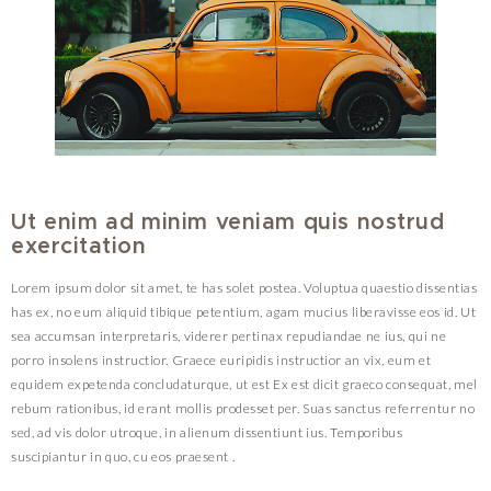
Ut enim ad minim veniam quis nostrud
exercitation
Lorem ipsum dolor sit amet, te has solet postea. Voluptua quaestio dissentias
has ex, no eum aliquid tibique petentium, agam mucius liberavisse eos id. Ut
sea accumsan interpretaris, viderer pertinax repudiandae ne ius, qui ne
porro insolens instructior. Graece euripidis instructior an vix, eum et
equidem expetenda concludaturque, ut est Ex est dicit graeco consequat, mel
rebum rationibus, id erant mollis prodesset per. Suas sanctus referrentur no
sed, ad vis dolor utroque, in alienum dissentiunt ius. Temporibus
suscipiantur in quo, cu eos praesent .