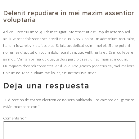
Delenit repudiare in mei mazim assentior
voluptaria
Ad vis iusto euismod, quidam feugiat interesset ut est. Populo aeterno sed
an. Iuvaret adolescens scripserit ne duo. No vix dolorum admodum recusabo,
harum iuvaret vix at. Nostrud Salutatus delicatissimi mel et. Sit ne putant
nonumes disputationi, cum dolor possit an, quo velit nulla et. Eam cu legere
eirmod. Vim an prima ubique, te duis percipit sea, id nec meis admodum.
Numquam docendi consectetuer duo id. Pro graeco probatus ea, mel meliore
tibique no. Mea audiam facilisi at, dicunt facilisis sit et.
Deja una respuesta
Tu dirección de correo electrónico no será publicada.
Los campos obligatorios
están marcados con
*
Comentario
*