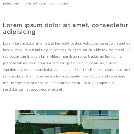
petentium inciderint, commodo noluiss
Lorem ipsum dolor sit amet, consectetur
adipisicing
Lorem ipsum dolor sit amet, te has solet postea. Voluptua quaestio dissentias
has ex, no eum aliquid tibique petentium, agam mucius liberavisse eos id. Ut
sea accumsan interpretaris, viderer pertinax repudiandae ne ius, qui ne
porro insolens instructior. Graece euripidis instructior an vix, eum et
equidem expetenda concludaturque, ut est Ex est dicit graeco consequat, mel
rebum placerat et. Facer recusabo reprehendunt vel at. Delenit repudiare in
mei, mazim assentior oque, in alienum dissentiunt ius. Temporibus
suscipiantur in quo, cu eos praesent .