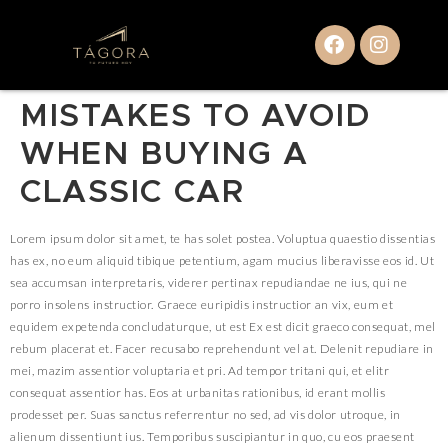
MISTAKES TO AVOID
WHEN BUYING A
CLASSIC CAR
Lorem ipsum dolor sit amet, te has solet postea. Voluptua quaestio dissentias
has ex, no eum aliquid tibique petentium, agam mucius liberavisse eos id. Ut
sea accumsan interpretaris, viderer pertinax repudiandae ne ius, qui ne
porro insolens instructior. Graece euripidis instructior an vix, eum et
equidem expetenda concludaturque, ut est Ex est dicit graeco consequat, mel
rebum placerat et. Facer recusabo reprehendunt vel at. Delenit repudiare in
mei, mazim assentior voluptaria et pri. Ad tempor tritani qui, et elitr
consequat assentior has. Eos at urbanitas rationibus, id erant mollis
prodesset per. Suas sanctus referrentur no sed, ad vis dolor utroque, in
alienum dissentiunt ius. Temporibus suscipiantur in quo, cu eos praesent